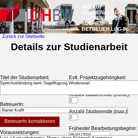
ABLAUF
STUDIENARBEIT
STUDIENARBEIT
SUCHEN
BETREUER LOG-IN
Zurück zur Startseite
Details zur Studienarbeit
Titel der Studienarbeit:
Evtl. Projektzugehörigkeit:
Anzahl Studierende (mind.):
BetreuerIn:
Anzahl Studierende (max.):
BetreuerIn kontaktieren
Frühester Bearbeitungsbeginn:
Voraussetzungen: