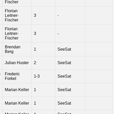
Fischer
Florian
Leitner-
3
-
Fischer
Florian
Leitner-
3
-
Fischer
Brendan
1
SeeSat
Berg
Julian Huster
2
SeeSat
e
Frederic
1-3
SeeSat
Forkel
Marian Keller
1
SeeSat
Marian Keller
1
SeeSat