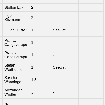
Steffen Lay
2
-
Ingo
2
-
Kitzmann
Julian Huster
1
SeeSat
Pranav
1
-
n
Gangavarapu
Pranav
1
-
Gangavarapu
Stefan
1
SeeSat
Wertheimer
Sascha
1-3
-
Wanninger
Alexander
3
-
Wipfler
Pranav