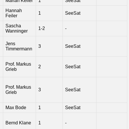
Marian Keller
1
SeeSat
Hannah
1
SeeSat
Feiler
l
Sascha
1-2
-
Wanninger
Jens
3
SeeSat
Timmermann
Prof. Markus
2
SeeSat
Grieb
Prof. Markus
3
SeeSat
Grieb
Max Bode
1
SeeSat
Bernd Klane
1
-