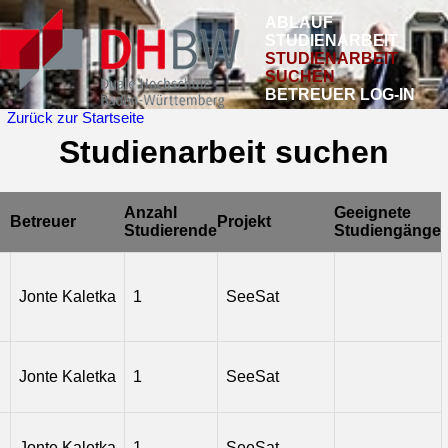
ABLAUF
STUDIENARBEIT
STUDIENARBEIT
SUCHEN
BETREUER LOG-IN
Zurück zur Startseite
Studienarbeit suchen
Anzahl
Geeignete
Betreuer
Projekt
Studierende
Studiengänge
Volltextsuche:
Mein Studiengang:
Jonte Kaletka
1
SeeSat
Projekt:
Jonte Kaletka
1
SeeSat
BetreuerIn:
Jonte Kaletka
1
SeeSat