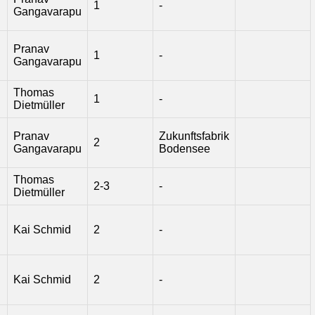
1
-
Gangavarapu
Pranav
1
-
Gangavarapu
Thomas
1
-
Dietmüller
Pranav
Zukunftsfabrik
2
Gangavarapu
Bodensee
Thomas
2-3
-
Dietmüller
Kai Schmid
2
-
Kai Schmid
2
-