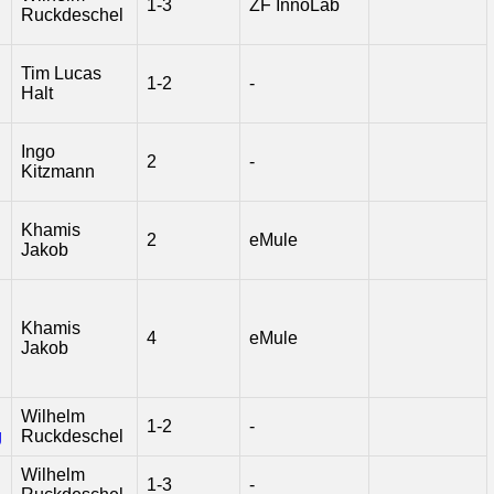
1-3
ZF InnoLab
Ruckdeschel
Tim Lucas
1-2
-
Halt
Ingo
2
-
Kitzmann
Khamis
2
eMule
Jakob
Khamis
4
eMule
Jakob
Wilhelm
1-2
-
g
Ruckdeschel
Wilhelm
1-3
-