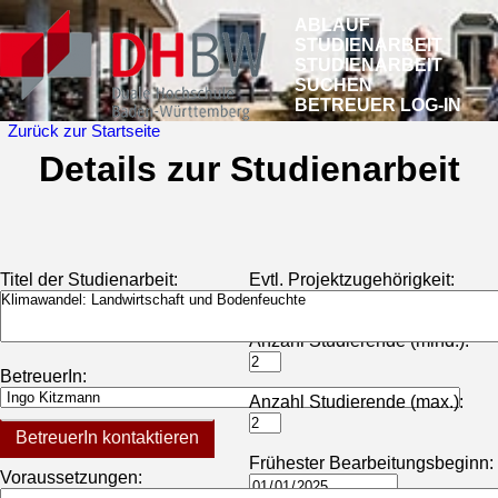
ABLAUF
STUDIENARBEIT
STUDIENARBEIT
SUCHEN
BETREUER LOG-IN
Zurück zur Startseite
Details zur Studienarbeit
Titel der Studienarbeit:
Evtl. Projektzugehörigkeit:
Anzahl Studierende (mind.):
BetreuerIn:
Anzahl Studierende (max.):
BetreuerIn kontaktieren
Frühester Bearbeitungsbeginn:
Voraussetzungen: