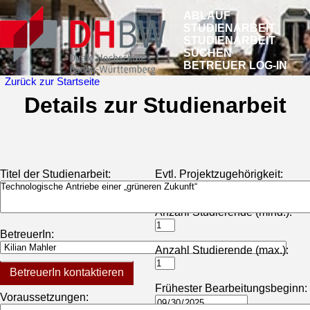
ABLAUF
STUDIENARBEIT
STUDIENARBEIT
SUCHEN
BETREUER LOG-IN
Zurück zur Startseite
Details zur Studienarbeit
Titel der Studienarbeit:
Evtl. Projektzugehörigkeit:
Anzahl Studierende (mind.):
BetreuerIn:
Anzahl Studierende (max.):
BetreuerIn kontaktieren
Frühester Bearbeitungsbeginn:
Voraussetzungen: