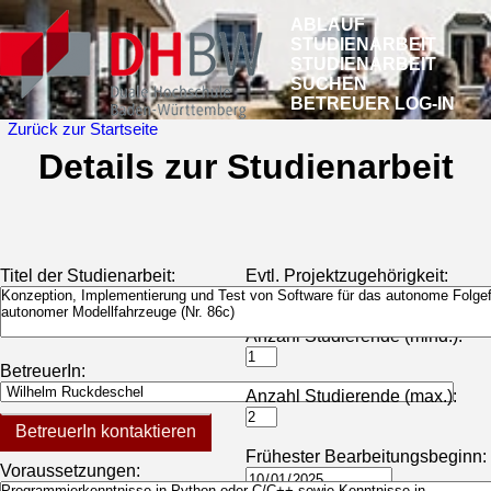
ABLAUF
STUDIENARBEIT
STUDIENARBEIT
SUCHEN
BETREUER LOG-IN
Zurück zur Startseite
Details zur Studienarbeit
Titel der Studienarbeit:
Evtl. Projektzugehörigkeit:
Anzahl Studierende (mind.):
BetreuerIn:
Anzahl Studierende (max.):
BetreuerIn kontaktieren
Frühester Bearbeitungsbeginn:
Voraussetzungen: