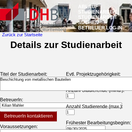
ABLAUF
STUDIENARBEIT
STUDIENARBEIT
SUCHEN
BETREUER LOG-IN
Zurück zur Startseite
Details zur Studienarbeit
Titel der Studienarbeit:
Evtl. Projektzugehörigkeit:
Anzahl Studierende (mind.):
BetreuerIn:
Anzahl Studierende (max.):
BetreuerIn kontaktieren
Frühester Bearbeitungsbeginn:
Voraussetzungen: