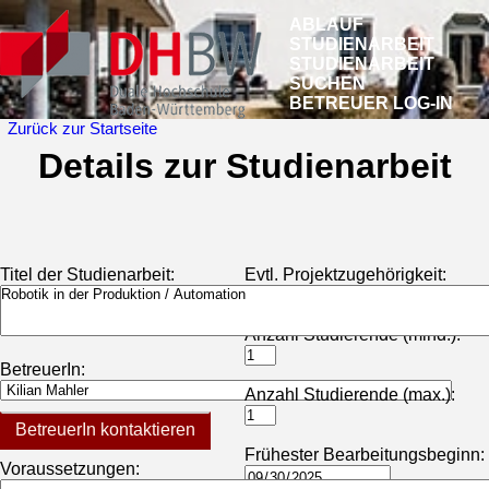
ABLAUF
STUDIENARBEIT
STUDIENARBEIT
SUCHEN
BETREUER LOG-IN
Zurück zur Startseite
Details zur Studienarbeit
Titel der Studienarbeit:
Evtl. Projektzugehörigkeit:
Anzahl Studierende (mind.):
BetreuerIn:
Anzahl Studierende (max.):
BetreuerIn kontaktieren
Frühester Bearbeitungsbeginn:
Voraussetzungen: