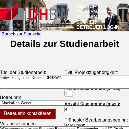
ABLAUF
STUDIENARBEIT
STUDIENARBEIT
SUCHEN
BETREUER LOG-IN
Zurück zur Startseite
Details zur Studienarbeit
Titel der Studienarbeit:
Evtl. Projektzugehörigkeit:
Anzahl Studierende (mind.):
BetreuerIn:
Anzahl Studierende (max.):
BetreuerIn kontaktieren
Frühester Bearbeitungsbeginn:
Voraussetzungen: