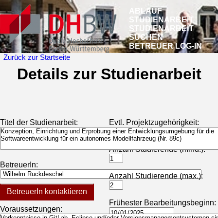
ABLAUF
STUDIENARBEIT
STUDIENARBEIT
SUCHEN
BETREUER LOG-IN
Zurück zur Startseite
Details zur Studienarbeit
Titel der Studienarbeit:
Evtl. Projektzugehörigkeit:
Anzahl Studierende (mind.):
BetreuerIn:
Anzahl Studierende (max.):
BetreuerIn kontaktieren
Frühester Bearbeitungsbeginn:
Voraussetzungen: