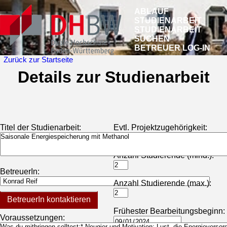
ABLAUF
STUDIENARBEIT
STUDIENARBEIT
SUCHEN
BETREUER LOG-IN
Zurück zur Startseite
Details zur Studienarbeit
Titel der Studienarbeit:
Evtl. Projektzugehörigkeit:
Anzahl Studierende (mind.):
BetreuerIn:
Anzahl Studierende (max.):
BetreuerIn kontaktieren
Frühester Bearbeitungsbeginn:
Voraussetzungen: