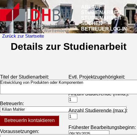
ABLAUF
STUDIENARBEIT
STUDIENARBEIT
SUCHEN
BETREUER LOG-IN
Zurück zur Startseite
Details zur Studienarbeit
Titel der Studienarbeit:
Evtl. Projektzugehörigkeit:
Anzahl Studierende (mind.):
BetreuerIn:
Anzahl Studierende (max.):
BetreuerIn kontaktieren
Frühester Bearbeitungsbeginn:
Voraussetzungen: