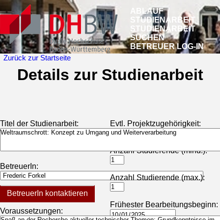
ABLAUF
STUDIENARBEIT
STUDIENARBEIT
SUCHEN
BETREUER LOG-IN
Zurück zur Startseite
Details zur Studienarbeit
Titel der Studienarbeit:
Evtl. Projektzugehörigkeit:
Anzahl Studierende (mind.):
BetreuerIn:
Anzahl Studierende (max.):
BetreuerIn kontaktieren
Frühester Bearbeitungsbeginn:
Voraussetzungen: