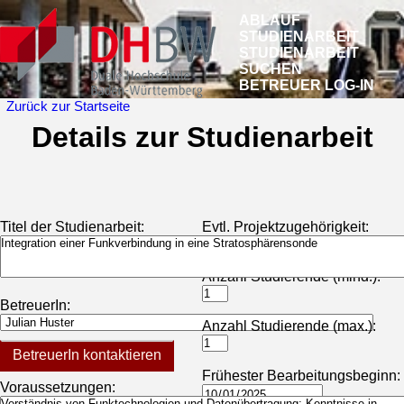
ABLAUF
STUDIENARBEIT
STUDIENARBEIT
SUCHEN
BETREUER LOG-IN
Zurück zur Startseite
Details zur Studienarbeit
Titel der Studienarbeit:
Evtl. Projektzugehörigkeit:
Anzahl Studierende (mind.):
BetreuerIn:
Anzahl Studierende (max.):
BetreuerIn kontaktieren
Frühester Bearbeitungsbeginn:
Voraussetzungen: