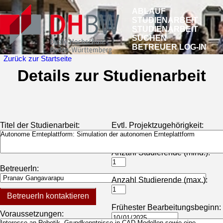
ABLAUF
STUDIENARBEIT
STUDIENARBEIT
SUCHEN
BETREUER LOG-IN
Zurück zur Startseite
Details zur Studienarbeit
Titel der Studienarbeit:
Evtl. Projektzugehörigkeit:
Anzahl Studierende (mind.):
BetreuerIn:
Anzahl Studierende (max.):
BetreuerIn kontaktieren
Frühester Bearbeitungsbeginn:
Voraussetzungen: