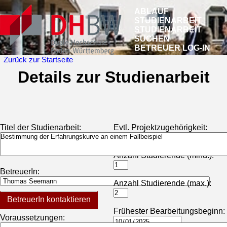
ABLAUF
STUDIENARBEIT
STUDIENARBEIT
SUCHEN
BETREUER LOG-IN
Zurück zur Startseite
Details zur Studienarbeit
Titel der Studienarbeit:
Evtl. Projektzugehörigkeit:
Anzahl Studierende (mind.):
BetreuerIn:
Anzahl Studierende (max.):
BetreuerIn kontaktieren
Frühester Bearbeitungsbeginn:
Voraussetzungen: