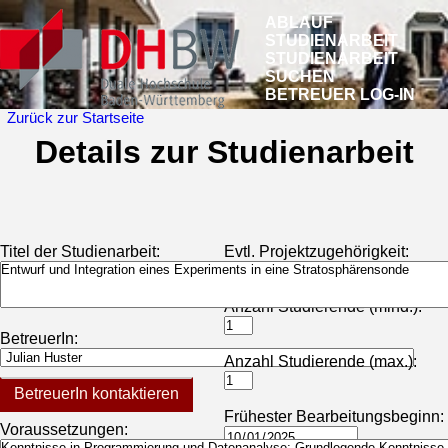
ABLAUF
STUDIENARBEIT
STUDIENARBEIT
SUCHEN
BETREUER LOG-IN
Zurück zur Startseite
Details zur Studienarbeit
Titel der Studienarbeit:
Evtl. Projektzugehörigkeit:
Anzahl Studierende (mind.):
BetreuerIn:
Anzahl Studierende (max.):
BetreuerIn kontaktieren
Frühester Bearbeitungsbeginn:
Voraussetzungen: