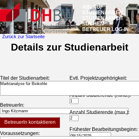
ABLAUF
STUDIENARBEIT
STUDIENARBEIT
SUCHEN
BETREUER LOG-IN
Zurück zur Startseite
Details zur Studienarbeit
Titel der Studienarbeit:
Evtl. Projektzugehörigkeit:
Anzahl Studierende (mind.):
BetreuerIn:
Anzahl Studierende (max.):
BetreuerIn kontaktieren
Frühester Bearbeitungsbeginn:
Voraussetzungen: