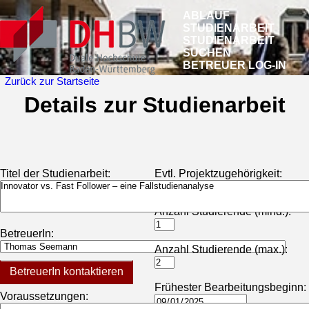
ABLAUF
STUDIENARBEIT
STUDIENARBEIT
SUCHEN
BETREUER LOG-IN
Zurück zur Startseite
Details zur Studienarbeit
Titel der Studienarbeit:
Evtl. Projektzugehörigkeit:
Anzahl Studierende (mind.):
BetreuerIn:
Anzahl Studierende (max.):
BetreuerIn kontaktieren
Frühester Bearbeitungsbeginn:
Voraussetzungen: