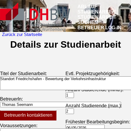
ABLAUF
STUDIENARBEIT
STUDIENARBEIT
SUCHEN
BETREUER LOG-IN
Zurück zur Startseite
Details zur Studienarbeit
Titel der Studienarbeit:
Evtl. Projektzugehörigkeit:
Anzahl Studierende (mind.):
BetreuerIn:
Anzahl Studierende (max.):
BetreuerIn kontaktieren
Frühester Bearbeitungsbeginn:
Voraussetzungen: